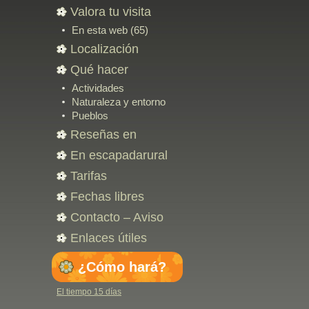
Copia
Valora tu visita
En esta web (65)
Localización
Qué hacer
Actividades
Naturaleza y entorno
Pueblos
Reseñas en
Google (71)
En escapadarural
(52)
Tarifas
Fechas libres
Contacto – Aviso
legal
Enlaces útiles
¿Cómo hará?
El tiempo 15 días